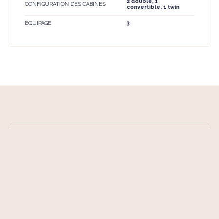
2 double, 1
CONFIGURATION DES CABINES
convertible, 1 twin
ÉQUIPAGE
3
CE QUI NOUS FAIT CHAVIRER...
le récent réaménagement du flybridge
les grands bains de soleil sur le pont avant et sur le
flybridge
les stabilisateurs en navigation et à l'ancre
la plate-forme de baignade hydraulique