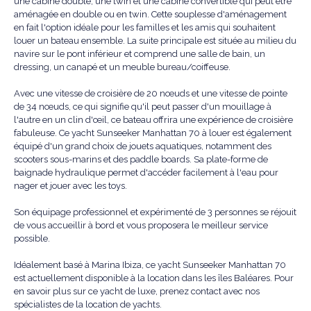
une cabine double, une twin et une cabine convertible qui peut être
aménagée en double ou en twin. Cette souplesse d'aménagement
en fait l'option idéale pour les familles et les amis qui souhaitent
louer un bateau ensemble. La suite principale est située au milieu du
navire sur le pont inférieur et comprend une salle de bain, un
dressing, un canapé et un meuble bureau/coiffeuse.
Avec une vitesse de croisière de 20 nœuds et une vitesse de pointe
de 34 nœuds, ce qui signifie qu'il peut passer d'un mouillage à
l'autre en un clin d'œil, ce bateau offrira une expérience de croisière
fabuleuse. Ce yacht Sunseeker Manhattan 70 à louer est également
équipé d'un grand choix de jouets aquatiques, notamment des
scooters sous-marins et des paddle boards. Sa plate-forme de
baignade hydraulique permet d'accéder facilement à l'eau pour
nager et jouer avec les toys.
Son équipage professionnel et expérimenté de 3 personnes se réjouit
de vous accueillir à bord et vous proposera le meilleur service
possible.
Idéalement basé à Marina Ibiza, ce yacht Sunseeker Manhattan 70
est actuellement disponible à la location dans les îles Baléares. Pour
en savoir plus sur ce yacht de luxe, prenez contact avec nos
spécialistes de la location de yachts.