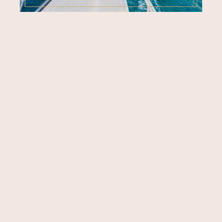
TÉL. +33 (0)7 87 48 26 50
24/7
CONTACT@TALAMARE.COM
BLOG
SUIVEZ-NOUS SUR
YACHTS
TOURS