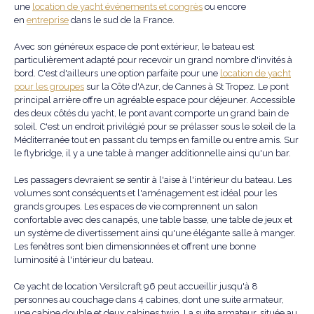
une
location de yacht événements et congrès
ou encore
en
entreprise
dans le sud de la France.
Avec son généreux espace de pont extérieur, le bateau est
particulièrement adapté pour recevoir un grand nombre d'invités à
bord. C'est d'ailleurs une option parfaite pour une
location de yacht
pour les groupes
sur la Côte d'Azur, de Cannes à St Tropez. Le pont
principal arrière offre un agréable espace pour déjeuner. Accessible
des deux côtés du yacht, le pont avant comporte un grand bain de
soleil. C'est un endroit privilégié pour se prélasser sous le soleil de la
Méditerranée tout en passant du temps en famille ou entre amis. Sur
le flybridge, il y a une table à manger additionnelle ainsi qu'un bar.
Les passagers devraient se sentir à l'aise à l'intérieur du bateau. Les
volumes sont conséquents et l'aménagement est idéal pour les
grands groupes. Les espaces de vie comprennent un salon
confortable avec des canapés, une table basse, une table de jeux et
un système de divertissement ainsi qu'une élégante salle à manger.
Les fenêtres sont bien dimensionnées et offrent une bonne
luminosité à l'intérieur du bateau.
Ce yacht de location Versilcraft 96 peut accueillir jusqu'à 8
personnes au couchage dans 4 cabines, dont une suite armateur,
une cabine double et deux cabines twin. La suite armateur, située au