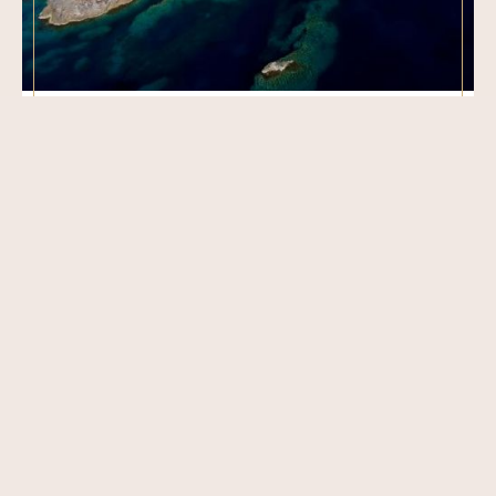
JOUR
4
LIPARI - PANAREA
Quittez Lipari après le petit déjeuner et naviguez vers
Panarea, la plus petite île de l'archipel. Sa beauté naturelle
est absolument époustouflante. Panarea est une île
animée appréciée par de nombreuses célébrités. C'est l'île
la plus exclusive des Éoliennes. Nous vous
recommandons de partager votre journée entre les
activités nautiques et l'exploration à terre. Panarea
possède une architecture typiquement éolienne avec de
magnifiques petites maisons. Déjeuner à bord. Dîner à
terre dans l'un des fabuleux restaurants de l'île. La vie
nocturne sur l'île est assez animée si vous souhaitez
prolonger la soirée ! Nuit à l'ancre.