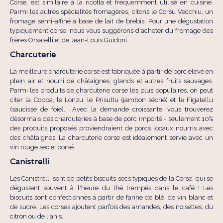
Corse, est similaire à la ricotta et fréquemment utilisé en cuisine.
Parmi les autres spécialités fromagères, citons le Corsu Vecchiu, un
fromage semi-affiné à base de lait de brebis. Pour une dégustation
typiquement corse, nous vous suggérons d'acheter du fromage des
frères Orsatelli et de Jean-Louis Guidoni.
Charcuterie
La meilleure charcuterie corse est fabriquée à partir de porc élevé en
plein air et nourri de châtaignes, glands et autres fruits sauvages.
Parmi les produits de charcuterie corse les plus populaires, on peut
citer la Coppa, le Lonzu, le Prisuttu (jambon séché) et le Figatellu
(saucisse de foie). Avec la demande croissante, vous trouverez
désormais des charcuteries à base de porc importé - seulement 10%
des produits proposés proviendraient de porcs locaux nourris avec
des châtaignes. La charcuterie corse est idéalement servie avec un
vin rouge sec et corsé.
Canistrelli
Les Canistrelli sont de petits biscuits secs typiques de la Corse, qui se
dégustent souvent à l'heure du thé trempés dans le café ! Les
biscuits sont confectionnés à partir de farine de blé, de vin blanc et
de sucre. Les corses ajoutent parfois des amandes, des noisettes, du
citron ou de l'anis.