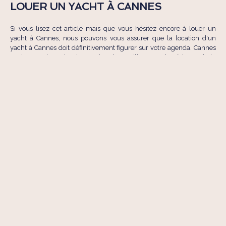
LOUER UN YACHT À CANNES
Si vous lisez cet article mais que vous hésitez encore à louer un
yacht à Cannes, nous pouvons vous assurer que la location d'un
yacht à Cannes doit définitivement figurer sur votre agenda. Cannes
est le port d'attache de certains des meilleurs yachts à louer de la
Méditerranée - bateaux à moteur et à voile. Les environs sont parfaits
pour une
croisière à la journée
en bateau et notamment les îles de
Lérins avec leurs eaux d'un bleu scintillant. Si vous êtes intéressé
par une
location de yacht à la semaine
, Cannes est un point de
départ idéal pour une croisière dans le sud de la France. La plupart
des plaisanciers décident également de faire escale à Cannes lors
d'une location de bateau à la semaine sur la Côte d'Azur.
Parcourez notre sélection de bateaux disponibles pour une location
de yacht à Cannes. Vous souhaitez plus d'informations avant de
louer un yacht à Cannes?
Contactez-nous
et nous serons ravis de
répondre à toutes vos questions. Nous sommes à votre disposition
pour organiser votre location de bateau à Cannes et faire de votre
croisière en mer un moment inoubliable!
Crédit photo: La Môme Plage / Marea Canopy by Hilton / Bâoli