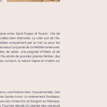
situé entre Saint-Tropez et Toulon. L'île de
ttes bien distinctes. La côte sud de l’île,
essibles uniquement par la mer ou pour les
lles eaux turquoise de la Méditerranée avec
outes de sable, une poignée d’hôtels et de
île abrite de grandes plaines fertiles, des
rez compris, la nature règne en maître sur
 connu une histoire bien mouvementée. Des
glise Sainte-Anne. Un événement fondateur
dans les mines d’or et d’argent au Mexique,
 Fournier décide d’y planter des vignes et