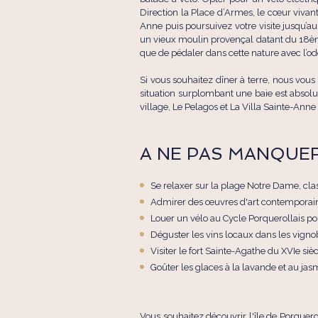
Direction la Place d’Armes, le cœur vivant
Anne puis poursuivez votre visite jusqu’
un vieux moulin provençal datant du 18èm
que de pédaler dans cette nature avec l’od
Si vous souhaitez dîner à terre, nous vous
situation surplombant une baie est absol
village, Le Pelagos et La Villa Sainte-Anne
A NE PAS MANQUE
Se relaxer sur la plage Notre Dame, cla
Admirer des œuvres d'art contemporain
Louer un vélo au Cycle Porquerollais pou
Déguster les vins locaux dans les vign
Visiter le fort Sainte-Agathe du XVIe s
Goûter les glaces à la lavande et au jas
Vous souhaitez découvrir l'île de Porquer