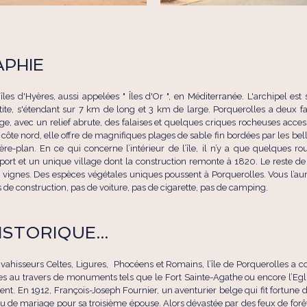
APHIE
les d'Hyères, aussi appelées " Îles d'Or ", en Méditerranée. L'archipel est 
tite, s'étendant sur 7 km de long et 3 km de large. Porquerolles a deux face
ge, avec un relief abrute, des falaises et quelques criques rocheuses acc
 côte nord, elle offre de magnifiques plages de sable fin bordées par les be
ière-plan. En ce qui concerne l’intérieur de l’île, il n’y a que quelques r
port et un unique village dont la construction remonte à 1820. Le reste de l’
es vignes. Des espèces végétales uniques poussent à Porquerolles. Vous l’au
as de construction, pas de voiture, pas de cigarette, pas de camping.
STORIQUE...
ahisseurs Celtes, Ligures, Phocéens et Romains, l’île de Porquerolles a
bles au travers de monuments tels que le Fort Sainte-Agathe ou encore l’E
ent. En 1912, François-Joseph Fournier, un aventurier belge qui fit fortune 
 de mariage pour sa troisième épouse. Alors dévastée par des feux de forêt,