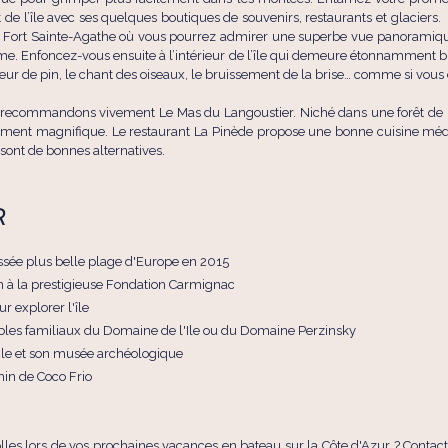
 de l’île avec ses quelques boutiques de souvenirs, restaurants et glaciers.
au Fort Sainte-Agathe où vous pourrez admirer une superbe vue panoramiq
e. Enfoncez-vous ensuite à l’intérieur de l’île qui demeure étonnamment bi
eur de pin, le chant des oiseaux, le bruissement de la brise… comme si vous
 recommandons vivement Le Mas du Langoustier. Niché dans une forêt de pins
ument magnifique. Le restaurant La Pinède propose une bonne cuisine médit
 sont de bonnes alternatives.
R
ssée plus belle plage d'Europe en 2015
 à la prestigieuse Fondation Carmignac
r explorer l'île
obles familiaux du Domaine de l'Ile ou du Domaine Perzinsky
iècle et son musée archéologique
min de Coco Frio
olles lors de vos prochaines vacances en bateau sur la Côte d'Azur ? Contac