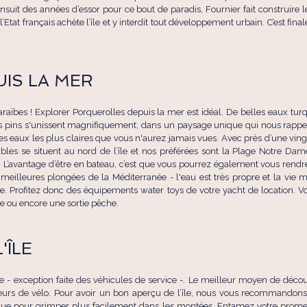
suit des années d’essor pour ce bout de paradis, Fournier fait construire 
 l’Etat français achète l’île et y interdit tout développement urbain. C’est fi
IS LA MER
araïbes ! Explorer Porquerolles depuis la mer est idéal. De belles eaux tu
es pins s'unissent magnifiquement, dans un paysage unique qui nous rappell
s eaux les plus claires que vous n'aurez jamais vues. Avec près d’une ving
bles se situent au nord de l’île et nos préférées sont la Plage Notre Dam
 L’avantage d’être en bateau, c’est que vous pourrez également vous rendre
eilleures plongées de la Méditerranée - l'eau est très propre et la vie ma
re. Profitez donc des équipements water toys de votre yacht de location. V
le ou encore une sortie pêche.
'ÎLE
le - exception faite des véhicules de service -. Le meilleur moyen de découv
loueurs de vélo. Pour avoir un bon aperçu de l’île, nous vous recommandon
ique pour grimper plus facilement dans les montées. Entamez votre promen