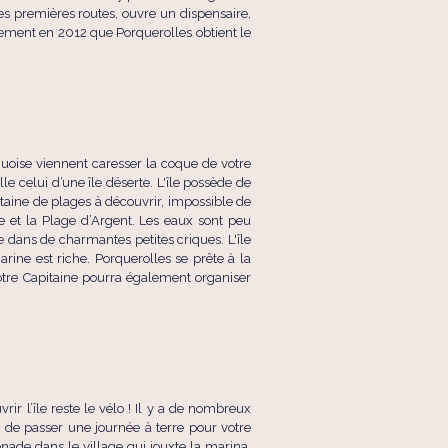
les premières routes, ouvre un dispensaire,
nalement en 2012 que Porquerolles obtient le
rquoise viennent caresser la coque de votre
e celui d’une île déserte. L'île possède de
taine de plages à découvrir, impossible de
e et la Plage d’Argent. Les eaux sont peu
 dans de charmantes petites criques. L'île
rine est riche. Porquerolles se prête à la
otre Capitaine pourra également organiser
rir l’île reste le vélo ! Il y a de nombreux
s de passer une journée à terre pour votre
ade dans le village qui jouxte la marina.