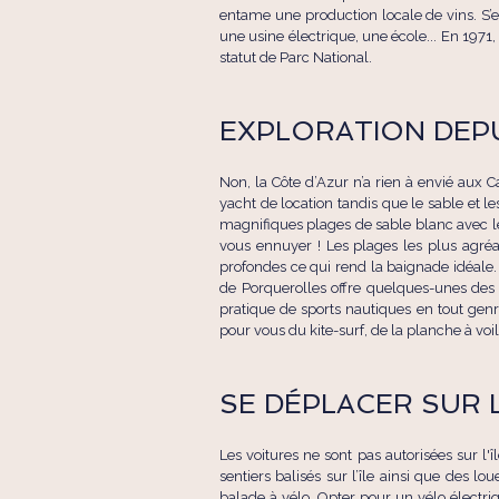
entame une production locale de vins. S’en
une usine électrique, une école... En 1971,
statut de Parc National.
EXPLORATION DEPU
Non, la Côte d’Azur n’a rien à envié aux C
yacht de location tandis que le sable et l
magnifiques plages de sable blanc avec le
vous ennuyer ! Les plages les plus agréa
profondes ce qui rend la baignade idéale.
de Porquerolles offre quelques-unes des m
pratique de sports nautiques en tout gen
pour vous du kite-surf, de la planche à voi
SE DÉPLACER SUR L
Les voitures ne sont pas autorisées sur l'î
sentiers balisés sur l’île ainsi que des 
balade à vélo. Opter pour un vélo électr