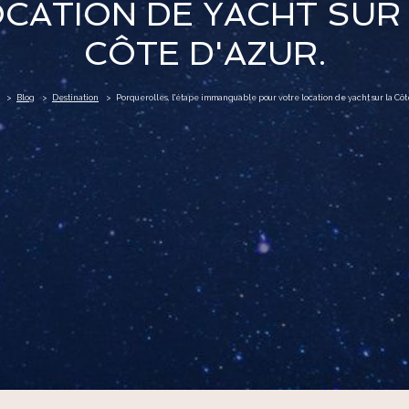
CATION DE YACHT SUR
CÔTE D'AZUR.
Blog
Destination
Porquerolles, l'étape immanquable pour votre location de yacht sur la Côte