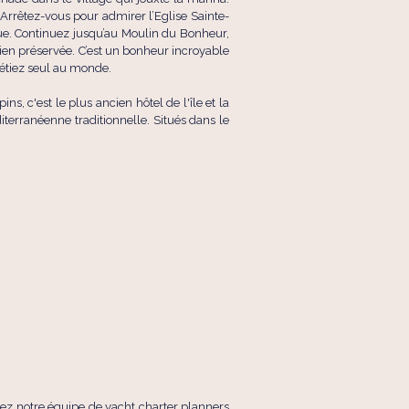
 Arrêtez-vous pour admirer l’Eglise Sainte-
ue. Continuez jusqu’au Moulin du Bonheur,
en préservée. C’est un bonheur incroyable
 étiez seul au monde.
, c'est le plus ancien hôtel de l'île et la
erranéenne traditionnelle. Situés dans le
tez notre équipe de yacht charter planners