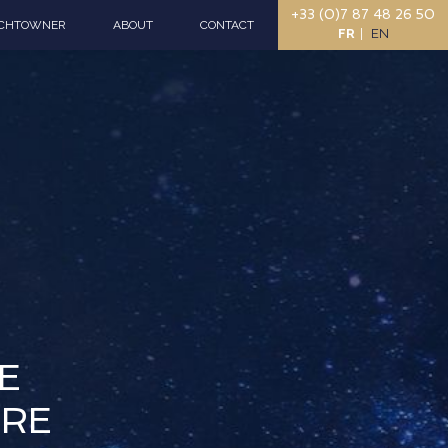
+33 (0)7 87 48 26 50
CHTOWNER
ABOUT
CONTACT
FR
EN
E
TRE