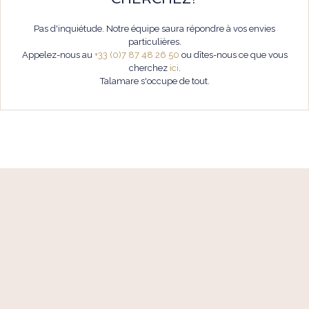
Pas d'inquiétude. Notre équipe saura répondre à vos envies
particulières.
Appelez-nous au
+33 (0)7 87 48 26 50
ou dîtes-nous ce que vous
cherchez
ici
.
Talamare s'occupe de tout.
TÉL. +33 (0)7 87 48 26 50
24/7
CONTACT@TALAMARE.COM
BLOG
SUIVEZ-NOUS SUR
YACHTS