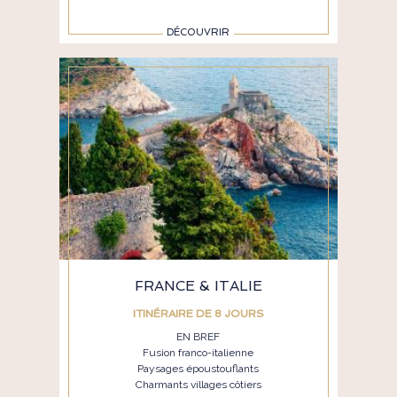
DÉCOUVRIR
FRANCE & ITALIE
ITINÉRAIRE DE 8 JOURS
EN BREF
Fusion franco-italienne
Paysages époustouflants
Charmants villages côtiers