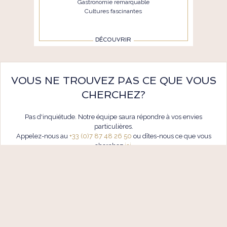
Gastronomie remarquable
Cultures fascinantes
DÉCOUVRIR
VOUS NE TROUVEZ PAS CE QUE VOUS
CHERCHEZ?
Pas d'inquiétude. Notre équipe saura répondre à vos envies
particulières.
Appelez-nous au
+33 (0)7 87 48 26 50
ou dîtes-nous ce que vous
cherchez
ici
.
Talamare s'occupe de tout.
TÉL. +33 (0)7 87 48 26 50
24/7
CONTACT@TALAMARE.COM