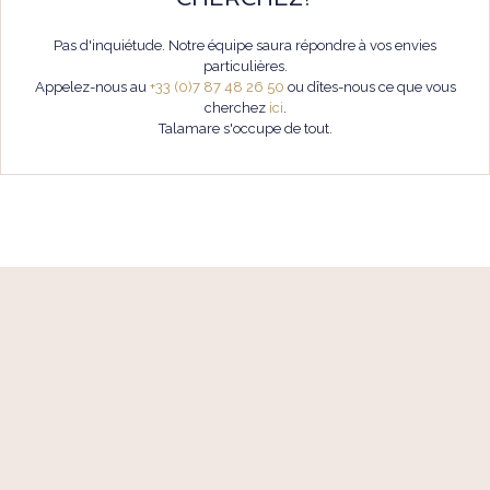
Pas d'inquiétude. Notre équipe saura répondre à vos envies
particulières.
Appelez-nous au
+33 (0)7 87 48 26 50
ou dîtes-nous ce que vous
cherchez
ici
.
Talamare s'occupe de tout.
TÉL. +33 (0)7 87 48 26 50
24/7
CONTACT@TALAMARE.COM
BLOG
SUIVEZ-NOUS SUR
YACHTS